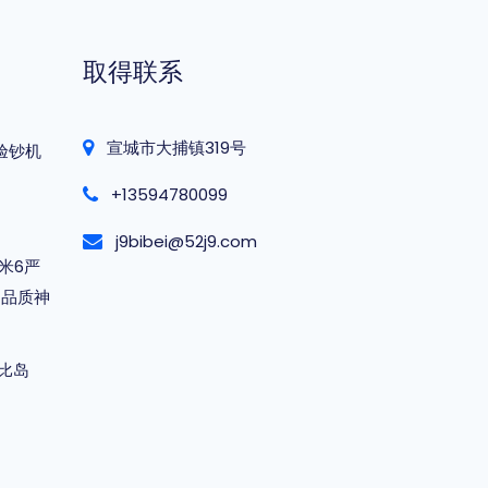
取得联系
宣城市大捕镇319号
验钞机
+13594780099
j9bibei@52j9.com
米6严
，品质神
比岛