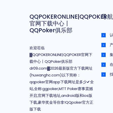
QQPOKERONLINE|QQPOKER
导航
官网下载中心丨
QQPoker俱乐部
认
欢迎莅临
▓QQPOKERONLINE|QQPOKER官网下
载中心丨QQPoker俱乐部
dr09.com▓2026最新版官方下载网址
找
(huwanghc.com)以下简称：
qqpoker官网app下载网址是多少✔全
站,全称:ggpoker,MTT Poker赛事震撼
开启,官网下载地址,android版和ios版
下载,豪华奖金等你拿!QQpoker官方正
版下载