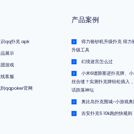
产品案例
识qq扑克 apk
得力验钞机升级扑克 得力
升级工具
产品展示
幻境迷宫怎么过
集团游戏
小米6缝隙塞进扑克牌、小
在线客服
丝合缝？实测扑克牌轻松插入
到qqpoker官网
话跌落神坛
奥比岛扑克围城-小游戏奥
吉安扑克5 10k跑的快规则