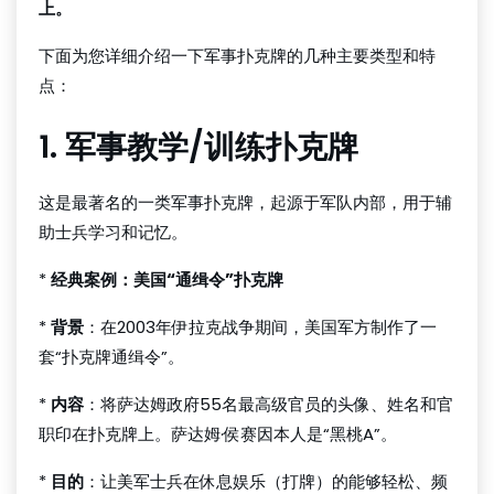
上。
下面为您详细介绍一下军事扑克牌的几种主要类型和特
点：
1. 军事教学/训练扑克牌
这是最著名的一类军事扑克牌，起源于军队内部，用于辅
助士兵学习和记忆。
*
经典案例：美国“通缉令”扑克牌
*
背景
：在2003年伊拉克战争期间，美国军方制作了一
套“扑克牌通缉令”。
*
内容
：将萨达姆政府55名最高级官员的头像、姓名和官
职印在扑克牌上。萨达姆·侯赛因本人是“黑桃A”。
*
目的
：让美军士兵在休息娱乐（打牌）的能够轻松、频