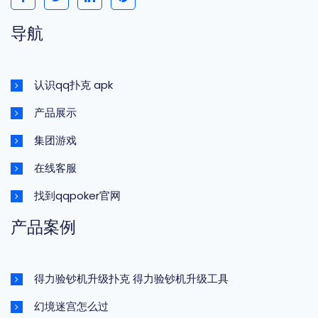
导航
认识qq扑克 apk
产品展示
集团游戏
在线客服
找到qqpoker官网
产品案例
得力验钞机升级扑克 得力验钞机升级工具
幻境迷宫怎么过