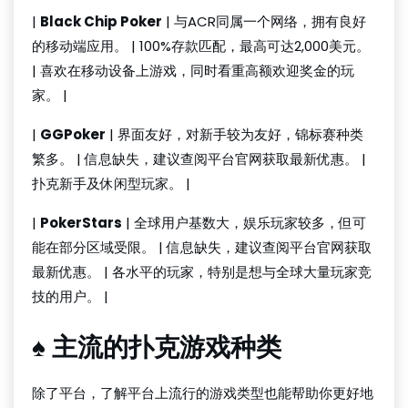
|
Black Chip Poker
| 与ACR同属一个网络，拥有良好
的移动端应用。 | 100%存款匹配，最高可达2,000美元。
| 喜欢在移动设备上游戏，同时看重高额欢迎奖金的玩
家。 |
|
GGPoker
| 界面友好，对新手较为友好，锦标赛种类
繁多。 | 信息缺失，建议查阅平台官网获取最新优惠。 |
扑克新手及休闲型玩家。 |
|
PokerStars
| 全球用户基数大，娱乐玩家较多，但可
能在部分区域受限。 | 信息缺失，建议查阅平台官网获取
最新优惠。 | 各水平的玩家，特别是想与全球大量玩家竞
技的用户。 |
♠️ 主流的扑克游戏种类
除了平台，了解平台上流行的游戏类型也能帮助你更好地