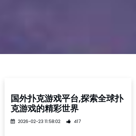
国外扑克游戏平台,探索全球扑
克游戏的精彩世界
2026-02-23 11:58:02
417