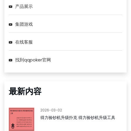
产品展示
集团游戏
在线客服
找到qqpoker官网
最新内容
2026-03-02
得力验钞机升级扑克 得力验钞机升级工具