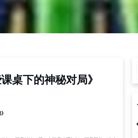
些课桌下的神秘对局》
局》