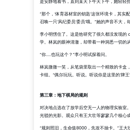
是安静地看书，直到某天下午天下午，她轻轻拍
“那个，‘体育器材室的钥匙’这张环境卡，其实
召唤一只‘风纪委员’委员’哦。”她的声音不大
李小明愣住了。这是他研究了很久都没发现的 
学。林岚的眼神清澈，却带着一种洞悉一切的
“你……也玩这个？”李小明试探着问。
林岚微微一笑，从笔袋里取出一个精致的卡盒
卡组。“偶尔玩玩。听说。听说你是这里的‘牌王
qqpoker官网
第三章：地下棋局的规则
对决地点选在了放学后空无一人的物理实验室
光驳的光影。观众只有王大壮等寥寥几个核心
“规则照旧，生命值8000，先攻不抽卡。”王