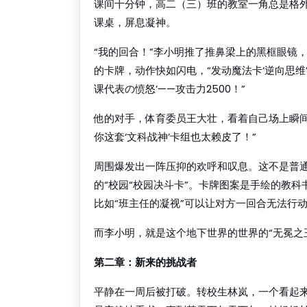
课间十分钟，高二（三）班的教室一角总是格
课桌，屏息凝神。
“我的回合！”李小明推了推鼻梁上的黑框眼镜
的卡牌，动作快如闪电，“发动魔法卡‘逆向思维
课代表の愤怒’——攻击力2500！”
他的对手，体育委员王大壮，看着自己场上瞬间
你这套‘文科战神’卡组也太赖皮了！”
周围爆发出一阵压抑的欢呼和叹息。这不是普
的“校园“校园决斗卡”。卡牌图案是手绘的教
比如“班主任的凝视”可以让对方一回合无法行动
而李小明，就是这个地下世界的世界的“无冕之王
第二章：新来的挑战者
平静在一周后被打破。转校生林岚，一个看起