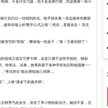
外热闹。不是讨论习题，也不是追逐打闹，而是围着一张小
，镜片后闪过一丝锐利的光。他手指夹着一张边缘有些磨损
’，破坏你场上的‘数学公式之墙’！然后，直接攻击！‘语文
被清空的“防线”，懊恼地一拍桌子：“靠！又被你阴了！
通的游戏王或宝可梦卡牌，这是只属于这所学校的、独创
科书、粉笔头、试卷，效果则基于各种学科知识和校园梗——
，“考试突击”能从牌组抽三张牌……
”，人称“课桌下的诡术师”。
来文静秀气的女生，坐在了李小明的斜后方。她话不多，总