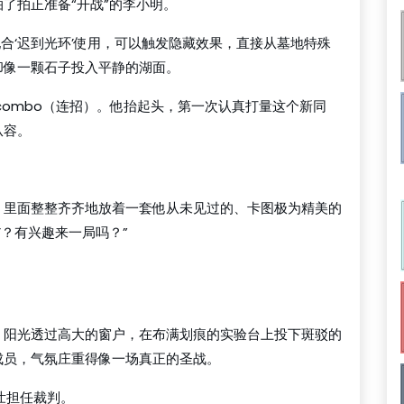
了拍正准备“开战”的李小明。
配合‘迟到光环’使用，可以触发隐藏效果，直接从墓地特殊
，却像一颗石子投入平静的湖面。
combo（连招）。他抬起头，第一次认真打量这个新同
从容。
，里面整整齐齐地放着一套他从未见过的、卡图极为精美的
’？有兴趣来一局吗？”
。阳光透过高大的窗户，在布满划痕的实验台上投下斑驳的
成员，气氛庄重得像一场真正的圣战。
大壮担任裁判。