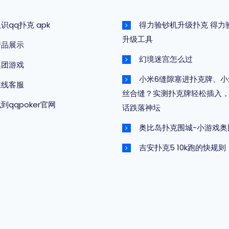
识qq扑克 apk
得力验钞机升级扑克 得力
升级工具
产品展示
幻境迷宫怎么过
集团游戏
小米6缝隙塞进扑克牌、小
在线客服
丝合缝？实测扑克牌轻松插入
到qqpoker官网
话跌落神坛
奥比岛扑克围城-小游戏奥
吉安扑克5 10k跑的快规则