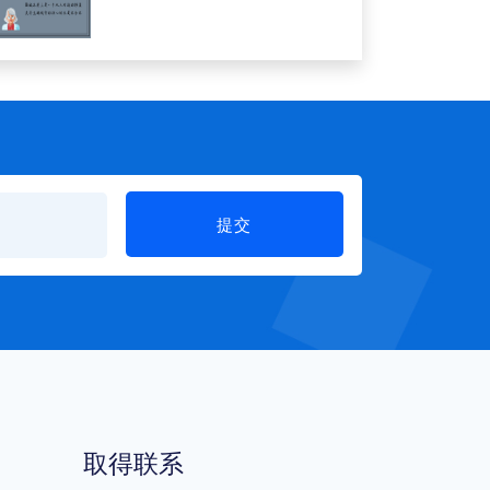
提交
取得联系