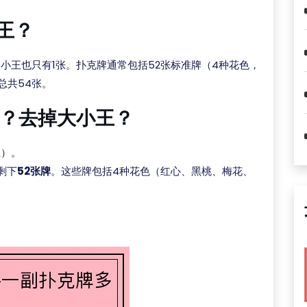
大王？
小王也只有1张。扑克牌通常包括52张标准牌（4种花色，
总共54张。
牌？去掉大小王？
王）。
剩下
52张牌
。这些牌包括4种花色（红心、黑桃、梅花、