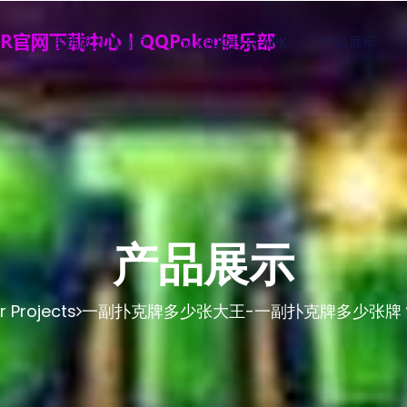
手机版入口首页
认识QQ扑克 APK
产品展示
产品展示
r Projects
一副扑克牌多少张大王-一副扑克牌多少张牌