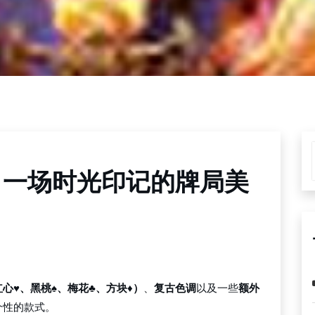
：一场时光印记的牌局美
️、黑桃♠️、梅花♣️、方块♦️）
、
复古色调
以及一些
额外
个性的款式。