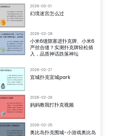
2026-03-01
幻境迷宫怎么过
2026-02-28
小米6缝隙塞进扑克牌、小米6
严丝合缝？实测扑克牌轻松插
入，品质神话跌落神坛
2026-02-27
宜城扑克宜城park
2026-02-26
妈妈教我打扑克视频
2026-02-25
奥比岛扑克围城-小游戏奥比岛