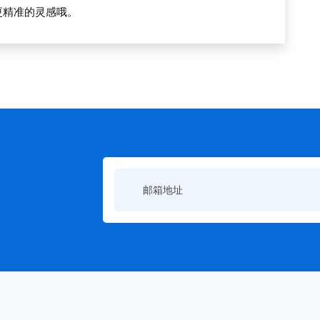
更精准的灵感哦。