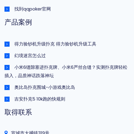
找到qqpoker官网
产品案例
得力验钞机升级扑克 得力验钞机升级工具
幻境迷宫怎么过
小米6缝隙塞进扑克牌、小米6严丝合缝？实测扑克牌轻松
插入，品质神话跌落神坛
奥比岛扑克围城-小游戏奥比岛
吉安扑克5 10k跑的快规则
取得联系
宣城市大捕镇319号