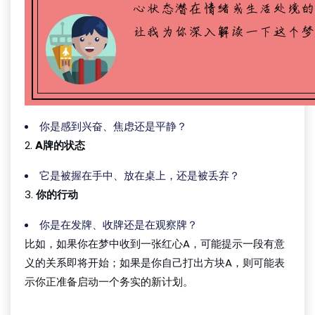
你是感到兴奋、焦虑还是平静？
2.
A牌的状态
它是被握在手中、放在桌上，还是被丢弃？
3.
你的行动
你是在发牌、收牌还是在观察牌？
比如，如果你在梦中收到一张红心A，可能提示一段有意
义的关系即将开始；如果是你自己打出方块A，则可能表
示你正准备启动一个务实的新计划。