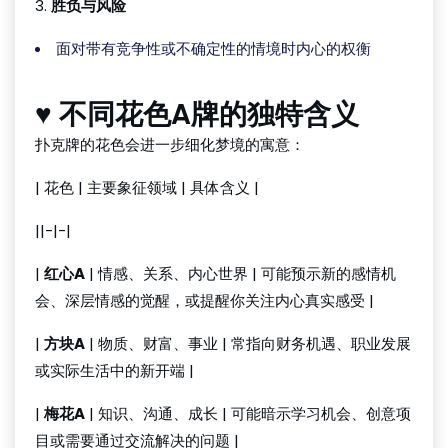
3.
胜负与风险
面对带有竞争性或不确定性的情境时内心的权衡
♥️ 不同花色A牌的独特含义
扑克牌的花色会进一步细化梦境的寓意：
| 花色 | 主要象征领域 | 具体含义 |
||-|-|
|
红心A
| 情感、关系、内心世界 | 可能预示新的感情机
会、深层情感的觉醒，或提醒你关注内心真实感受 |
|
方块A
| 物质、财富、事业 | 常指向财务机遇、职业发展
或实际生活中的新开端 |
|
梅花A
| 知识、沟通、成长 | 可能暗示学习机会、创意项
目或需要通过交流解决的问题 |