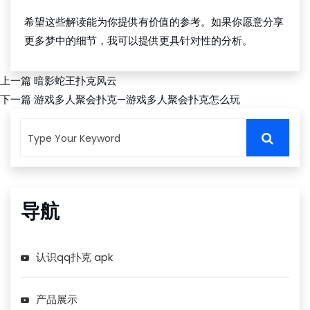
希望这些解读能为你提供有价值的参考。如果你愿意分享
更多梦中的细节，我可以提供更具针对性的分析。
上一篇
暗影蛇王扑克风云
下一篇
游戏多人聚会扑克—游戏多人聚会扑克怎么玩
导航
认识qq扑克 apk
产品展示