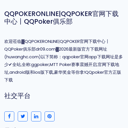
QQPOKERONLINE|QQPOKER官网下载
中心丨QQPoker俱乐部
欢迎莅临▓QQPOKERONLINE|QQPOKER官网下载中心丨
QQPoker俱乐部dr09.com▓2026最新版官方下载网址
(huwanghc.com)以下简称：qqpoker官网app下载网址是多
少✔全站,全称:ggpoker,MTT Poker赛事震撼开启,官网下载地
址,android版和ios版下载,豪华奖金等你拿!QQpoker官方正版
下载
社交平台