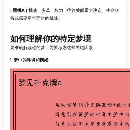
|
黑桃A
| 挑战、变革、权力 | 往往关联重大决定、生命转
折或需要勇气面对的挑战 |
如何理解你的特定梦境
要准确解读你的梦，需要考虑这些关键因素：
1.
梦中的环境和情绪