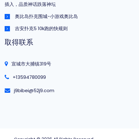
插入，品质神话跌落神坛
奥比岛扑克围城-小游戏奥比岛
吉安扑克5 10k跑的快规则
取得联系
宣城市大捕镇319号
+13594780099
j9bibei@52j9.com