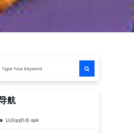
导航
认识qq扑克 apk