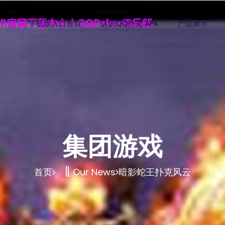
手机版入口首页
认识QQ扑克 APK
产品展示
集团游戏
首页
Our News
暗影蛇王扑克风云