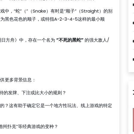
，“蛇”（”（Snake）有时是“顺子”（Straight）的别
黑色花色的顺子，或特指A-2-3-4-5这样的最小顺
明日方舟》中，存在一个名为
“不死的黑蛇”
的强大敌人/
提供更多背景信息：
独特的发牌、下注或比大小的规则？
的？这有助于确定它是一个地方性玩法、线上游戏的特定
“德州扑克”等经典游戏的变种？