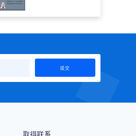
提交
取得联系