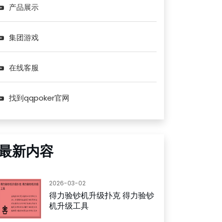
产品展示
集团游戏
在线客服
找到qqpoker官网
最新内容
2026-03-02
得力验钞机升级扑克 得力验钞
机升级工具