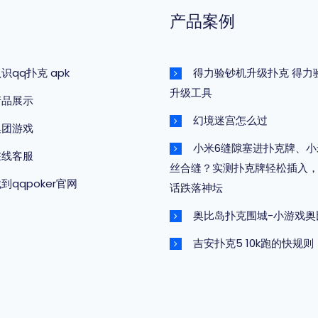
产品案例
识qq扑克 apk
得力验钞机升级扑克 得力
升级工具
产品展示
幻境迷宫怎么过
集团游戏
小米6缝隙塞进扑克牌、小
在线客服
丝合缝？实测扑克牌轻松插入
到qqpoker官网
话跌落神坛
奥比岛扑克围城-小游戏奥
吉安扑克5 10k跑的快规则