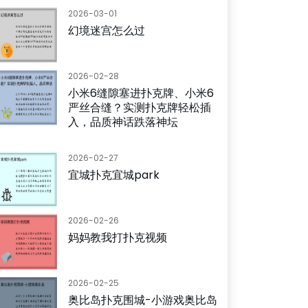
2026-03-01
幻境迷宫怎么过
2026-02-28
小米6缝隙塞进扑克牌、小米6
严丝合缝？实测扑克牌轻松插
入，品质神话跌落神坛
2026-02-27
宜城扑克宜城park
2026-02-26
妈妈教我打扑克视频
2026-02-25
奥比岛扑克围城-小游戏奥比岛