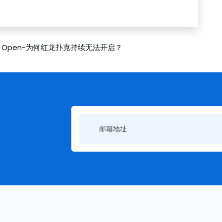
ys Not Open-为何红龙扑克持续无法开启？