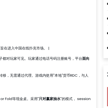
发，旨在进入中国在线扑克市场。 |
子都对玩家可见。玩家通过电话号码注册账号，平台
面向
转移，无需通过代理。游戏内使用"本地"货币RDC，与人
n or Fold等现金桌。采用"
只对赢家抽水
"的模式， session