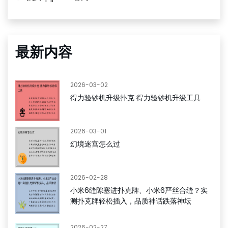
最新内容
2026-03-02
得力验钞机升级扑克 得力验钞机升级工具
2026-03-01
幻境迷宫怎么过
2026-02-28
小米6缝隙塞进扑克牌、小米6严丝合缝？实
测扑克牌轻松插入，品质神话跌落神坛
2026-02-27