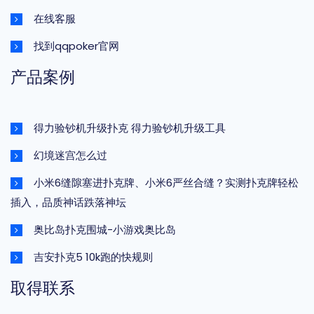
在线客服
找到qqpoker官网
产品案例
得力验钞机升级扑克 得力验钞机升级工具
幻境迷宫怎么过
小米6缝隙塞进扑克牌、小米6严丝合缝？实测扑克牌轻松
插入，品质神话跌落神坛
奥比岛扑克围城-小游戏奥比岛
吉安扑克5 10k跑的快规则
取得联系