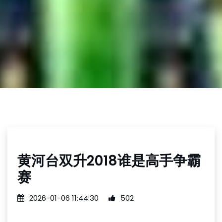
黄河台双升2018谁是高手争霸
赛
2026-01-06 11:44:30
502