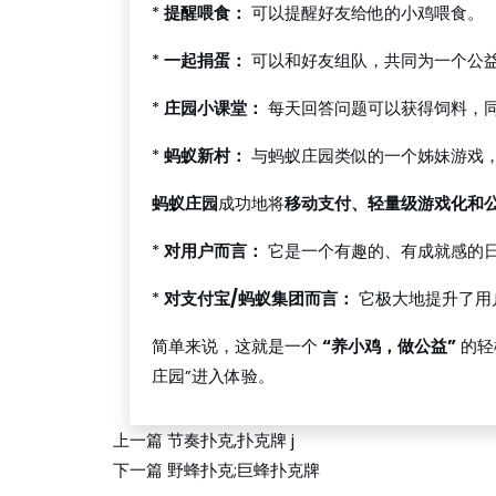
*
提醒喂食：
可以提醒好友给他的小鸡喂食。
*
一起捐蛋：
可以和好友组队，共同为一个公
*
庄园小课堂：
每天回答问题可以获得饲料，
*
蚂蚁新村：
与蚂蚁庄园类似的一个姊妹游戏
蚂蚁庄园
成功地将
移动支付、轻量级游戏化和
*
对用户而言：
它是一个有趣的、有成就感的
*
对支付宝/蚂蚁集团而言：
它极大地提升了用
简单来说，这就是一个
“养小鸡，做公益”
的轻
庄园”进入体验。
上一篇
节奏扑克,扑克牌 j
下一篇
野蜂扑克;巨蜂扑克牌