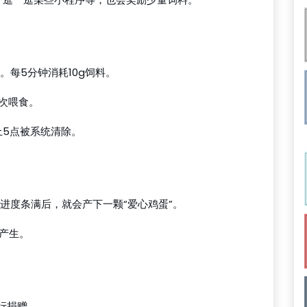
。每5分钟消耗10g饲料。
再次喂食。
5点被系统清除。
进度条满后，就会产下一颗“爱心鸡蛋”。
能产生。
行捐赠。