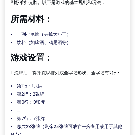
副标准扑克牌。以下是游戏的基本规则和玩法：
所需材料：
一副扑克牌（去掉大小王）
饮料（如啤酒、鸡尾酒等）
游戏设置：
1. 洗牌后，将扑克牌排列成金字塔形状。金字塔有7行：
第1行：1张牌
第2行：2张牌
第3行：3张牌
...
第7行：7张牌
总共28张牌（剩余24张牌可放在一旁备用或用于其他
环节）。