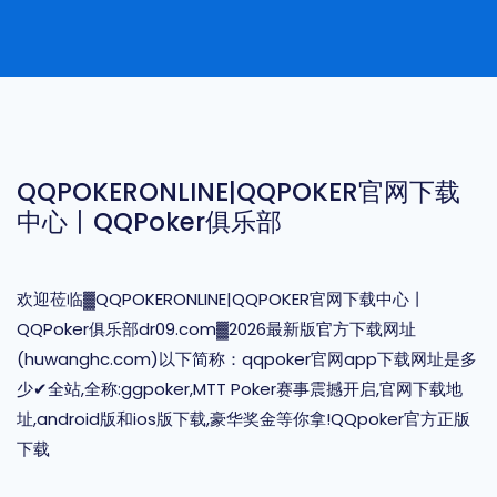
QQPOKERONLINE|QQPOKER官网下载
中心丨QQPoker俱乐部
欢迎莅临▓QQPOKERONLINE|QQPOKER官网下载中心丨
QQPoker俱乐部dr09.com▓2026最新版官方下载网址
(huwanghc.com)以下简称：qqpoker官网app下载网址是多
少✔全站,全称:ggpoker,MTT Poker赛事震撼开启,官网下载地
址,android版和ios版下载,豪华奖金等你拿!QQpoker官方正版
下载