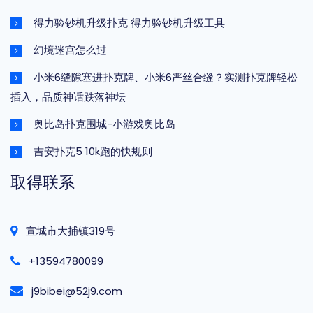
得力验钞机升级扑克 得力验钞机升级工具
幻境迷宫怎么过
小米6缝隙塞进扑克牌、小米6严丝合缝？实测扑克牌轻松
插入，品质神话跌落神坛
奥比岛扑克围城-小游戏奥比岛
吉安扑克5 10k跑的快规则
取得联系
宣城市大捕镇319号
+13594780099
j9bibei@52j9.com