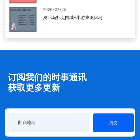
2026-02-25
奥比岛扑克围城-小游戏奥比岛
订阅我们的时事通讯
获取更多更新
提交