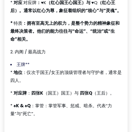
*
对应
对应牌
：
♥K
（红心国王心国王）与
♥Q
（红心王
后）。通常以红心为尊，象征着组织的“核心”与“灵魂”。
*
特质
：拥有至高无上的权力，是整个势力的精神象征和
最终决策者。他们的能力往往与“命运”、“统治”或“生
命”相关。
2. 内阁 / 最高战力
王牌**
*
地位
：仅次于国王/女王的顶级管理者与守护者，通常是
四人。
*
对应牌
：
四张K
（国王）国王）与
四张Q
（王后）。
*
♠K & ♠Q
：掌管：掌管军事、惩戒、暗杀。代表“力
量”与“死亡”。
QQpoker官方正版下载