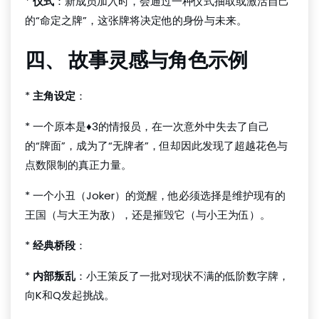
*
仪式
：新成员加入时，会通过一种仪式抽取或激活自己
的“命定之牌”，这张牌将决定他的身份与未来。
四、 故事灵感与角色示例
*
主角设定
：
* 一个原本是♦3的情报员，在一次意外中失去了自己
的“牌面”，成为了“无牌者”，但却因此发现了超越花色与
点数限制的真正力量。
* 一个小丑（Joker）的觉醒，他必须选择是维护现有的
王国（与大王为敌），还是摧毁它（与小王为伍）。
*
经典桥段
：
*
内部叛乱
：小王策反了一批对现状不满的低阶数字牌，
向K和Q发起挑战。