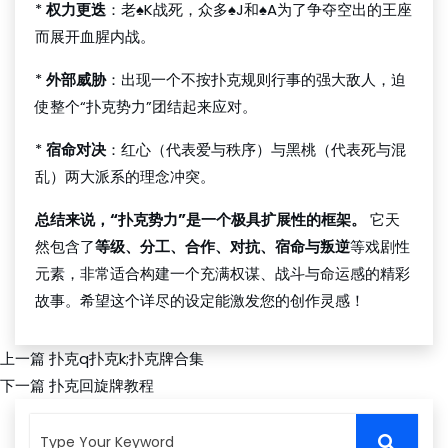
*
权力更迭
：老♠K战死，众多♠J和♠A为了争夺空出的王座
而展开血腥内战。
*
外部威胁
：出现一个不按扑克规则行事的强大敌人，迫
使整个“扑克势力”团结起来应对。
*
宿命对决
：红心（代表爱与秩序）与黑桃（代表死与混
乱）两大派系的理念冲突。
总结来说，“扑克势力”是一个极具扩展性的框架。
它天
然包含了
等级、分工、合作、对抗、宿命与叛逆
等戏剧性
元素，非常适合构建一个充满权谋、战斗与命运感的精彩
故事。希望这个详尽的设定能激发您的创作灵感！
上一篇
扑克q扑克k;扑克牌合集
下一篇
扑克回旋牌教程