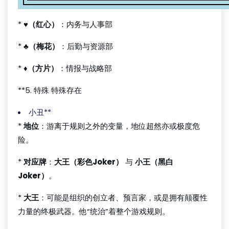
*
♥（红心）
：内务与人事部
*
♣（梅花）
：后勤与资源部
*
♦（方片）
：情报与战略部
**5. 特殊 特殊存在
小丑**
*
地位
：游离于规则之外的变量，地位超然亦或极度危
险。
*
对应牌
：
大王（彩色Joker）
与
小王（黑白
Joker）
。
*
大王
：可能是组织的创立者、预言家，或是拥有颠覆性
力量的终极武器。他“统治”着整个游戏规则。