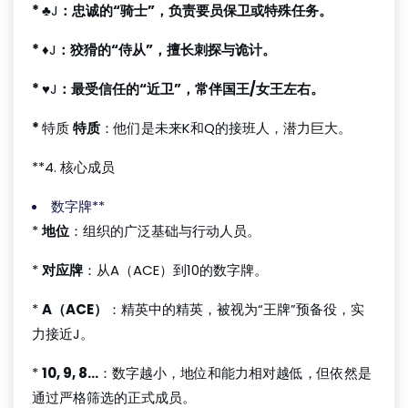
*
♣J
：忠诚的“骑士”，负责要员保卫或特殊任务。
*
♦J
：狡猾的“侍从”，擅长刺探与诡计。
*
♥J
：最受信任的“近卫”，常伴国王/女王左右。
*
特质
特质
：他们是未来K和Q的接班人，潜力巨大。
**4. 核心成员
数字牌**
*
地位
：组织的广泛基础与行动人员。
*
对应牌
：从A（ACE）到10的数字牌。
*
A（ACE）
：精英中的精英，被视为“王牌”预备役，实
力接近J。
*
10, 9, 8...
：数字越小，地位和能力相对越低，但依然是
通过严格筛选的正式成员。