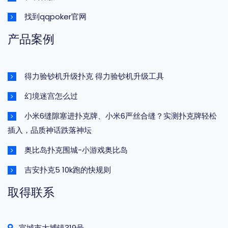
找到qqpoker官网
产品案例
得力验钞机升级扑克 得力验钞机升级工具
幻境迷宫怎么过
小米6缝隙塞进扑克牌、小米6严丝合缝？实测扑克牌轻松
插入，品质神话跌落神坛
奥比岛扑克围城-小游戏奥比岛
吉安扑克5 10k跑的快规则
取得联系
宣城市大捕镇319号