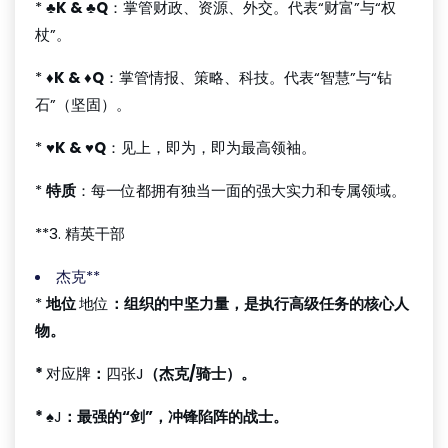
*
♣K & ♣Q
：掌管财政、资源、外交。代表“财富”与“权
杖”。
*
♦K & ♦Q
：掌管情报、策略、科技。代表“智慧”与“钻
石”（坚固）。
*
♥K & ♥Q
：见上，即为，即为最高领袖。
*
特质
：每一位都拥有独当一面的强大实力和专属领域。
**3. 精英干部
杰克**
*
地位
地位
：组织的中坚力量，是执行高级任务的核心人
物。
*
对应牌
：
四张J
（杰克/骑士）。
*
♠J
：最强的“剑”，冲锋陷阵的战士。