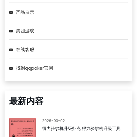
产品展示
集团游戏
在线客服
找到qqpoker官网
最新内容
2026-03-02
得力验钞机升级扑克 得力验钞机升级工具