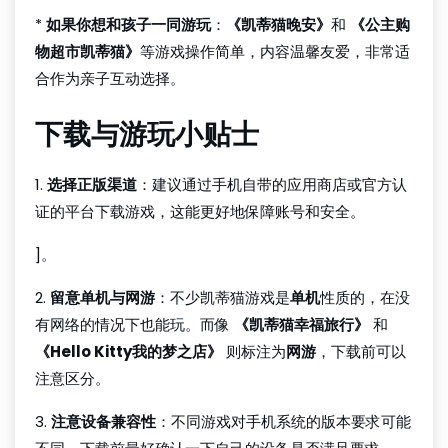
*
如果你想和孩子一同游玩
：
《凯蒂猫晚安》
和
《公主购
物超市凯蒂猫》
等游戏操作简单，内容温馨友爱，非常适
合作为亲子互动选择。
下载与游玩小贴士
1.
选择正版渠道
：建议通过手机自带的应用商店或官方认
证的平台下载游戏，这能更好地保障账号和安全。
]。
2.
留意单机与网游
：不少凯蒂猫游戏是
单机
性质的，在没
有网络的情况下也能玩。而像
《凯蒂猫幸福旅行》
和
《Hello Kitty我的梦之店》
则标注为
网游
，下载前可以
注意区分。
3.
注意设备兼容性
：不同游戏对手机系统的版本要求可能