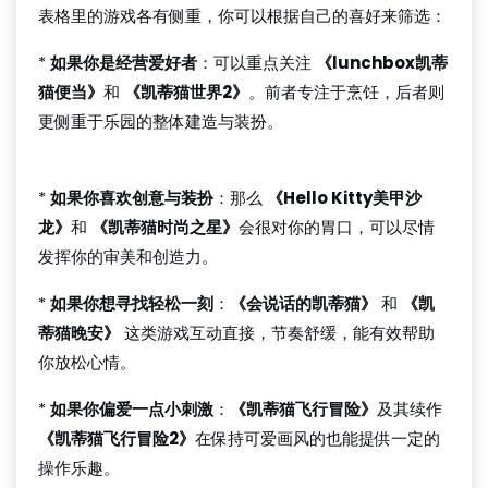
表格里的游戏各有侧重，你可以根据自己的喜好来筛选：
*
如果你是经营爱好者
：可以重点关注
《lunchbox凯蒂
猫便当》
和
《凯蒂猫世界2》
。前者专注于烹饪，后者则
更侧重于乐园的整体建造与装扮。
ggpoker
*
如果你喜欢创意与装扮
：那么
《Hello Kitty美甲沙
龙》
和
《凯蒂猫时尚之星》
会很对你的胃口，可以尽情
发挥你的审美和创造力。
*
如果你想寻找轻松一刻
：
《会说话的凯蒂猫》
和
《凯
蒂猫晚安》
这类游戏互动直接，节奏舒缓，能有效帮助
你放松心情。
*
如果你偏爱一点小刺激
：
《凯蒂猫飞行冒险》
及其续作
《凯蒂猫飞行冒险2》
在保持可爱画风的也能提供一定的
操作乐趣。