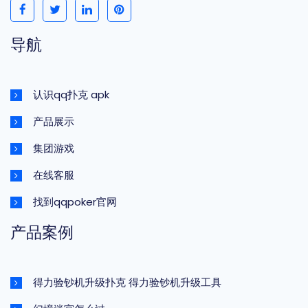
导航
认识qq扑克 apk
产品展示
集团游戏
在线客服
找到qqpoker官网
产品案例
得力验钞机升级扑克 得力验钞机升级工具