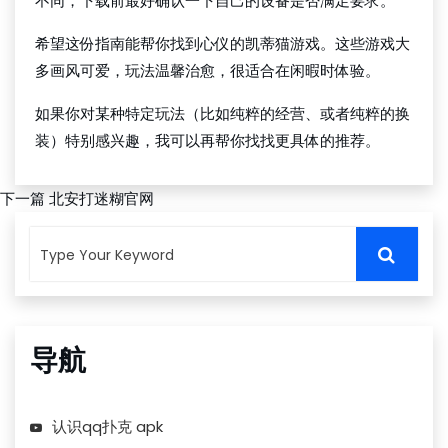
不同，下载前最好确认一下自己的设备是否满足要求。
希望这份指南能帮你找到心仪的凯蒂猫游戏。这些游戏大
多画风可爱，玩法温馨治愈，很适合在闲暇时体验。
如果你对某种特定玩法（比如纯粹的经营、或者纯粹的换
装）特别感兴趣，我可以再帮你找找更具体的推荐。
下一篇
北安打迷糊官网
导航
认识qq扑克 apk