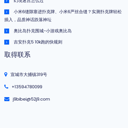
幻境迷宫怎么过
小米6缝隙塞进扑克牌、小米6严丝合缝？实测扑克牌轻松
插入，品质神话跌落神坛
奥比岛扑克围城-小游戏奥比岛
吉安扑克5 10k跑的快规则
取得联系
宣城市大捕镇319号
+13594780099
j9bibei@52j9.com