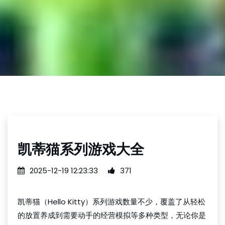
凯蒂猫系列游戏大全
2025-12-19 12:23:33
371
凯蒂猫（Hello Kitty）系列游戏数量不少，覆盖了从轻松
的放置养成到需要动手的经营模拟等多种类型，无论你是