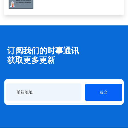
订阅我们的时事通讯
获取更多更新
提交