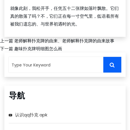
就像此刻，我松开手，任凭五十二张牌如落叶飘散。它们
真的散落了吗？不，它们正在每一寸空气里，低语着所有
被我们遗忘的、与世界初遇时的光。
上一篇
老师解释扑克牌的由来、老师解释扑克牌的由来故事
下一篇
趣味扑克牌明细图怎么画
导航
认识qq扑克 apk