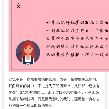
记忆不是一座需要填满的宫殿，而是一条需要溯流的河。
我们所有的努力，不过是为了逆流而上，找回那个还没有
学会“记忆方法”的自己。那个过目不忘的孩子，不是因为
掌握了某种技巧，而是因为那时的我们，还用整个身心去
拥抱每一个稍纵即逝的瞬间。