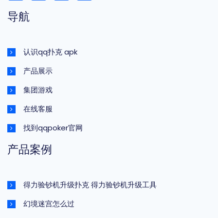
导航
认识qq扑克 apk
产品展示
集团游戏
在线客服
找到qqpoker官网
产品案例
得力验钞机升级扑克 得力验钞机升级工具
幻境迷宫怎么过