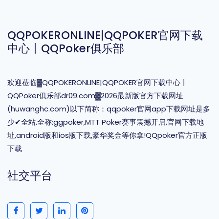
QQPOKERONLINE|QQPOKER官网下载
中心丨QQPoker俱乐部
欢迎莅临▓QQPOKERONLINE|QQPOKER官网下载中心丨
QQPoker俱乐部dr09.com▓2026最新版官方下载网址
(huwanghc.com)以下简称：qqpoker官网app下载网址是多
少✔全站,全称:ggpoker,MTT Poker赛事震撼开启,官网下载地
址,android版和ios版下载,豪华奖金等你拿!QQpoker官方正版
下载
社交平台