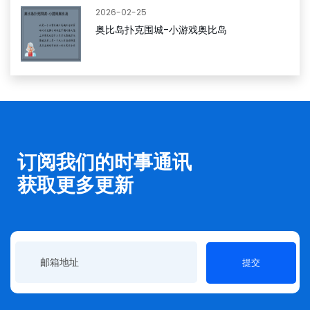
2026-02-25
奥比岛扑克围城-小游戏奥比岛
订阅我们的时事通讯
获取更多更新
提交