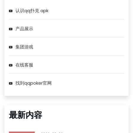
认识qq扑克 apk
产品展示
集团游戏
在线客服
找到qqpoker官网
最新内容