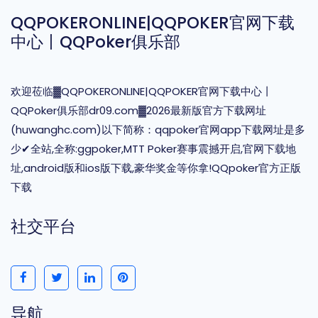
QQPOKERONLINE|QQPOKER官网下载
中心丨QQPoker俱乐部
欢迎莅临▓QQPOKERONLINE|QQPOKER官网下载中心丨
QQPoker俱乐部dr09.com▓2026最新版官方下载网址
(huwanghc.com)以下简称：qqpoker官网app下载网址是多
少✔全站,全称:ggpoker,MTT Poker赛事震撼开启,官网下载地
址,android版和ios版下载,豪华奖金等你拿!QQpoker官方正版
下载
社交平台
导航