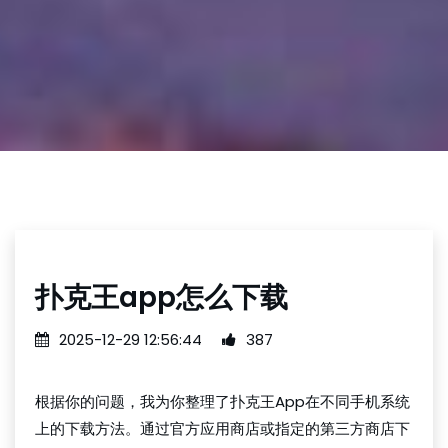
扑克王app怎么下载
2025-12-29 12:56:44
387
根据你的问题，我为你整理了扑克王App在不同手机系统
上的下载方法。通过官方应用商店或指定的第三方商店下