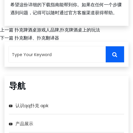
希望这份详细的下载指南能帮到你。如果在任何一个步骤
遇到问题，记得可以随时通过官方客服渠道获得帮助。
上一篇
扑克牌酒桌游戏人品牌,扑克牌酒桌上的玩法
下一篇
扑克翻译、扑克翻译器
导航
认识qq扑克 apk
产品展示