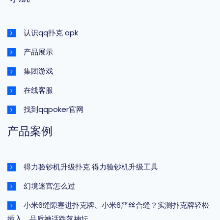
认识qq扑克 apk
产品展示
集团游戏
在线客服
找到qqpoker官网
产品案例
得力验钞机升级扑克 得力验钞机升级工具
幻境迷宫怎么过
小米6缝隙塞进扑克牌、小米6严丝合缝？实测扑克牌轻松
插入，品质神话跌落神坛