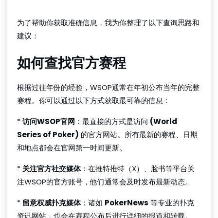
为了帮助你获取准确信息，我为你整理了以下查询思路和
建议：
如何查找官方赛程
根据过往年份的经验，WSOP通常在年初公布当年的完整
赛程。你可以通过以下方式获取最可靠的信息：
*
访问WSOP官网
：最直接的方式是访问
(World
Series of Poker)
的官方网站。所有最新的赛程、日期
和地点都会在官网第一时间更新。
*
关注官方社交媒体
：在推特推特（X）、脸书等平台关
注WSOP的官方账号，他们通常会及时发布最新动态。
*
留意权威扑克媒体
：诸如
PokerNews
等专业的扑克
资讯网站，也会在赛程公布后进行详细的报道和转载。