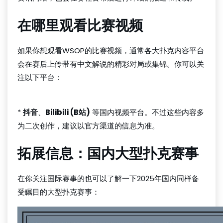
在哪里观看比赛视频
如果你想观看WSOP的比赛视频，通常各大扑克内容平台
会在赛后上传带有中文解说的精彩对局或集锦。你可以关
注以下平台：
qq扑克 apk
*
抖音
、
Bilibili (B站)
等国内视频平台。不过这些内容多
为二次创作，建议以官方渠道的信息为准。
拓展信息：国内大型扑克赛事
在你关注国际赛事的也可以了解一下2025年国内同样备
受瞩目的大型扑克赛事：