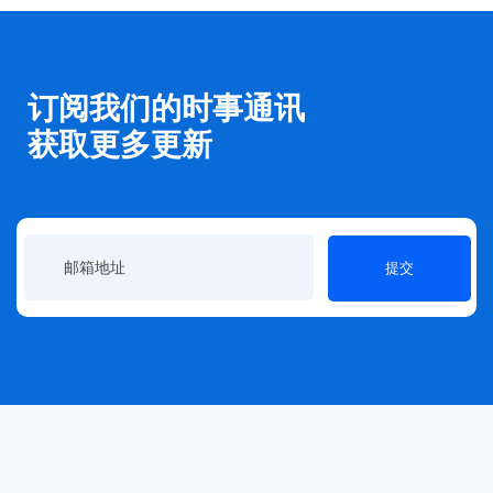
订阅我们的时事通讯
获取更多更新
提交